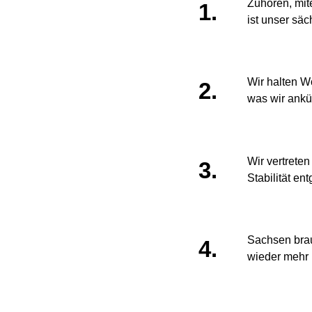
Zuhören, mi
1.
ist
unser säc
Wir halten W
2.
was wir ankü
Wir vertrete
3.
Stabilität
ent
Sachsen brau
4.
wieder mehr 