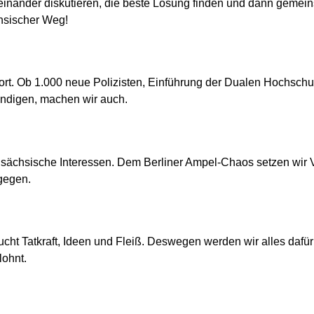
teinander
diskutieren, die beste
Lösung finden und dann gemei
hsischer Weg!
ort.
Ob 1.000 neue Polizisten, Einführung der Dualen Hochsch
ndigen, machen wir auch.
n
sächsische Interessen.
Dem Berliner Ampel-Chaos setzen wir V
gegen.
cht Tatkraft, Ideen und Fleiß. Deswegen werden wir alles dafür 
lohnt
.